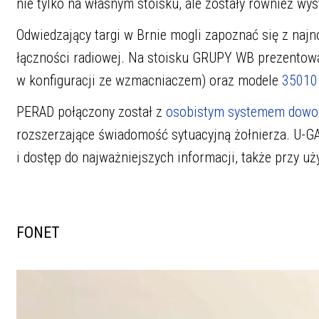
nie tylko na własnym stoisku, ale zostały również wy
Odwiedzający targi w Brnie mogli zapoznać się z naj
łączności radiowej. Na stoisku GRUPY WB prezentow
w konfiguracji ze wzmacniaczem) oraz modele
35010
PERAD połączony został z
osobistym systemem dowod
rozszerzające świadomość sytuacyjną żołnierza. U-G
i dostęp do najważniejszych informacji, także przy uż
FONET