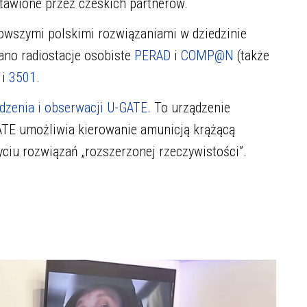
stawione przez czeskich partnerów.
nowszymi polskimi rozwiązaniami w dziedzinie
ano radiostacje osobiste
PERAD
i
COMP@N
(także
i
3501
.
zenia i obserwacji U-GATE
. To urządzenie
ATE umożliwia kierowanie amunicją krążącą
yciu rozwiązań „rozszerzonej rzeczywistości”.